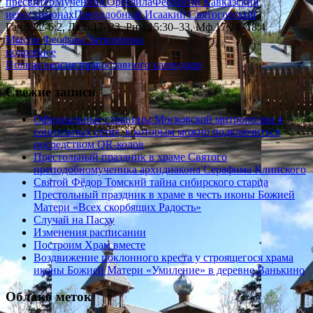
пресвитер
Мученица Ореозила
Феодосий Кавказский,
иеросхимонах
Преподобный Исаакий Святогорский
Гал.5:22-6:2, Лк.6:17–23, Рим.15:30–33, Мф.17:24–18:4
Мысли Феофана Затворника
подробнее
Полная версия православного календаря
Свежие записи
Официальные страницы Московской митрополии в
социальных сетях, к которым можно подключиться
посредством QR-кодов
Престольный праздник в храме Святого
преподобномученика архидиакона Серафима Клинского
Святой Фёдор Томский тайна сибирского старца
Престольный праздник в храме в честь иконы Божией
Матери «Всех скорбящих Радость»
Случай на Пасху
Изменения расписании
Построим Храм вместе
Воздвижение поклонного креста у строящегося храма
иконы Божией Матери «Умиление» в деревне Ванькино
Облако меток