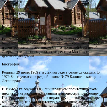
Тезоименитство
24 мая
Принятие монашества
26 марта 1999 г.
Епископская хиротония
21 сентября 2022 г.
Решением Священного Синода от 24 августа 2023 г. (журнал
№ 54) определено быть Преосвященным Сергиево-Посадским
и Дмитровским, наместником Свято-Троицкой Сергиевой
Лавры, с сохранением должности ректора Московской
духовной академии.
Биография
Родился 29 июля 1969 г. в Ленинграде в семье служащих. В
1976-84 гг. учился в средней школе № 79 Калининского р-на
Ленинграда.
В 1984-92 гг. обучался в Ленинградском политехническом
институте на кафедре «Механика и процессы управления».
По окончании поступил в аспирантуру при той же кафедре и
в 1995 г. защитил кандидатскую диссертацию, получив
научную степень кандидата технических наук.