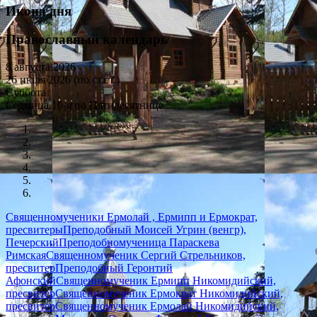
Икона дня
Православный календарь
8 августа 2026
26 июля 2026 (по ст.ст.)
Суббота
Седмица 10-я по Пятидесятнице
Священномученики Ермолай , Ермипп и Ермократ,
пресвитеры
Преподобный Моисей Угрин (венгр),
Печерский
Преподобномученица Параскева
Римская
Священномученик Сергий Стрельников,
пресвитер
Преподобный Геронтий
Афонский
Священномученик Ермипп Никомидийский,
пресвитер
Священномученик Ермократ Никомидийский,
пресвитер
Священномученик Ермолай Никомидийский,