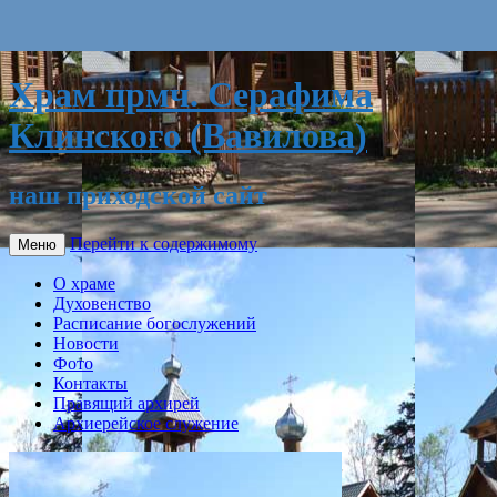
Храм прмч. Серафима
Клинского (Вавилова)
наш приходской сайт
Перейти к содержимому
Меню
О храме
Духовенство
Расписание богослужений
Новости
Фото
Контакты
Правящий архирей
Архиерейское служение