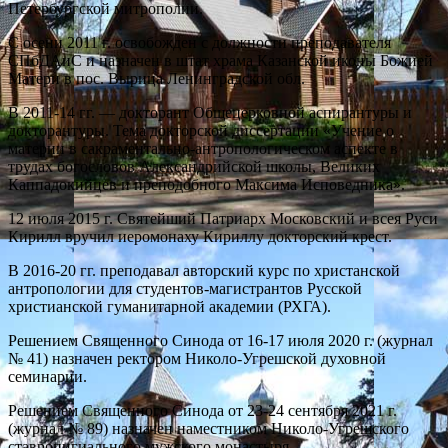
Петербургской митрополии.
С осени 2011 г. освобожден с должности преподавателя
СПбДАиС и назначен в штат храма Казанской иконы Божией
Матери в пос. Вырица Ленинградской обл.
В 2011-14 гг. — докторант Общецерковной аспирантуры и
докторантуры. Тема докторской диссертации «Учение о
материи в сакраментально-антропологическом аспекте в
трудах богословов Александрийской школы, Великих
Каппадокийцев и преподобного Максима Исповедника».
12 июля 2015 г. Святейший Патриарх Московский и всея Руси
Кирилл вручил иеромонаху Кириллу докторский крест.
В 2016-20 гг. преподавал авторский курс по христанской
антропологии для студентов-магистрантов Русской
христианской гуманитарной академии (РХГА).
Решением Священного Синода от 16-17 июля 2020 г. (журнал
№ 41) назначен ректором Николо-Угрешской духовной
семинарии.
Решением Священного Синода от 23-24 сентября 2021 г.
(журнал № 89) назначен наместником Николо-Угрешского
ставропигиального мужского монастыря.