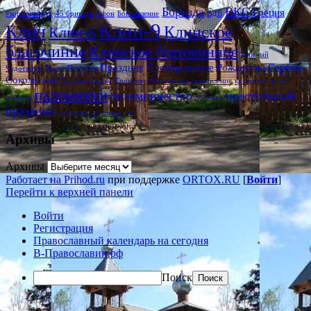
Борозда
ВКС
Греция
#короновирус
45 бригада
Афон
Богоявление
ВДВ
Клин-9
Клин
Клинское
Клин-5
благочиние
Клинское благочинние
Николай
Праздник
Преображение
Рождество
Сербия
Чудотворц
Пасха
Полухин
Сокольская
Троицкий храм
Троицкое
Успение
восстановление
крещение
лития
паломники
паломничество
престольный
награда
полиция
праздник
собрание духовенства
Архивы
Архивы
Работает на Prihod.ru
при поддержке
ORTOX.RU
[
Войти
]
Перейти к верхней панели
Войти
Регистрация
Православный календарь на сегодня
В-Православии.рф
Поиск