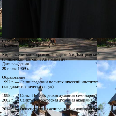
Сергиево-Посадская епархия
Правящий архиерей
Кирилл, епископ Сергиево-Посадский и Дмитровский
(Зинковский Евгений Анатольевич)
Дата рождения
29 июля 1969 г.
Образование
1992 г. — Ленинградский политехнический институт
(кандидат технических наук)
1998 г. ― Санкт-Петербургская духовная семинария
2002 г. ― Санкт-Петербургская духовная академия
2014 г. — Общецерковная аспирантура и докторантура