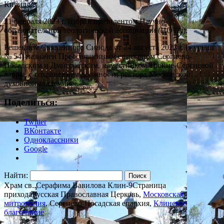
Кирилл.
21 февраля 2023 г. избран президентом Научно-
образовательной теологической ассоциации (НОТА).
Решением Священного Синода от 24 августа 2023 г. (журнал
№ 54) назначен Преосвященным епископом Сергиево-
Посадским и Дмитровским, наместником Троице-Сергиевой
лавры, с сохранением должности ректора Московской
духовной академии.
Поделиться:
Twitter
ВКонтакте
Одноклассники
Google
Найти:
Храм св. Серафима Вавилова Клин-9
Страница
прихода
Русская Православная Церковь,
Московская
митрополия
, Сергиево-Посадская епархия,
Клинское
благочиние