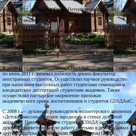
В 1995-98 гг. обучался в Санкт-Петербургской духовной
семинарии; в 1998-2002 гг. — в Санкт-Петербургской
духовной академии.
26 марта 1999 г., на первом курсе обучения в СПбДА,
пострижен в мантию в академическом храме. Рукоположен в
сан иеродиакона 28 августа 1999 г., в сан иеромонаха — 3
июня 2002 г. Окончил СПбДА, защитив кандидатскую
диссертацию по теме «Старческое служение в учении и жизни
Церкви».
В 2002-11 гг. — преподаватель СПбДАиС. С декабря 2004 г.
по июнь 2011 г. занимал должность декана факультета
иностранных студентов. Осуществлял научное руководство
при написании выпускных работ студентами семинарии и
кандидатских диссертаций студентами академии. Также
осуществлял пастырское окормление прихожан
академического храма, воспитанников и студентов СПбДАиС.
С 2008 г. — духовный руководитель волонтерского движения
«Детская миссия», которое зародилось в стенах духовной
академии. Преподаватели и студенты СПбДА организовали
духовно-просветительскую работу с детьми в детских домах и
других сиротских учреждениях на территории Санкт-