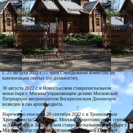
18 июля 2022 г. за Литургией в Троице-Сергиевой лавре
Святейшим Патриархом Кириллом возведен в сан игумена с
вручением игуменского жезла.
Решением Священного Синода от 25 августа 2022 г. (журнал
№ 68) назначен ректором Московской духовной академии, с
освобождением от обязанностей ректора Николо-Угрешской
духовной семинарии и наместника Николо-Угрешского
ставропигиального монастыря; избран викарием Святейшего
Патриарха Московского и всея Руси с титулом
«Звенигородский» (журнал № 69).
С 25 августа 2022 г. — член Синодальной комиссии по
канонизации святых (по должности).
30 августа 2022 г. в Новоспасском ставропигиальном
монастыре г. Москвы управляющим делами Московской
Патриархии митрополитом Воскресенским Дионисием
возведен в сан архимандрита.
Наречен во епископа 20 сентября 2022 г. в Тронном зале
Храма Христа Спасителя г. Москвы. Хиротонисан 21 сентября
за Литургией в Зачатьевском ставропигиальном монастыре г.
Москвы. Богослужения возглавил Святейший Патриарх