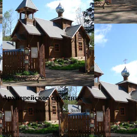
Архиерейское служение
Проект «Духовные тропы Золотого Кольца»
Проект «Духовные тропы Золотого Кольца» призван познакоми
аудиогиды, рассказав о главных святынях, чудотворных икона