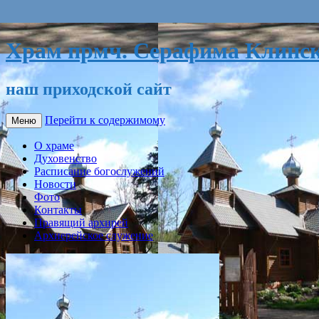
Храм прмч. Серафима Клинск
наш приходской сайт
Перейти к содержимому
Меню
О храме
Духовенство
Расписание богослужений
Новости
Фото
Контакты
Правящий архирей
Архиерейское служение