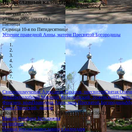
Православный календарь
7 августа 2026
25 июля 2026 (по ст.ст.)
Пятница
Седмица 10-я по Пятидесятнице
Успение праведной Анны, матери Пресвятой Богородицы
Священномученик Александр Сахаров, пресвитер
Святая Олимп
дева
Преподобный Макарий Желтоводский, Унженский
Память 
Фригиец, врач
Праведная Анна, мать Пресвятой Богородицы
Му
Санкт Лионский, диакон
2Кор.1:12-20, Мф.22:23–33, Гал.4:22–31, Лк.8:16–21
Мысли Феофана Затворника
подробнее
Полная версия православного календаря