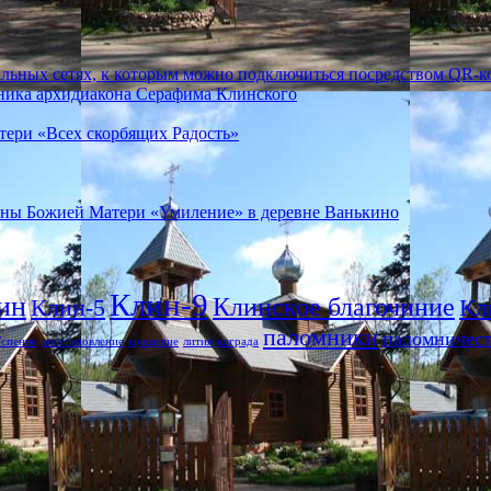
ьных сетях, к которым можно подключиться посредством QR-к
ника архидиакона Серафима Клинского
тери «Всех скорбящих Радость»
коны Божией Матери «Умиление» в деревне Ванькино
Клин-9
ин
Клинское благочиние
Клин-5
Кл
паломники
паломничес
спение
восстановление
крещение
лития
награда