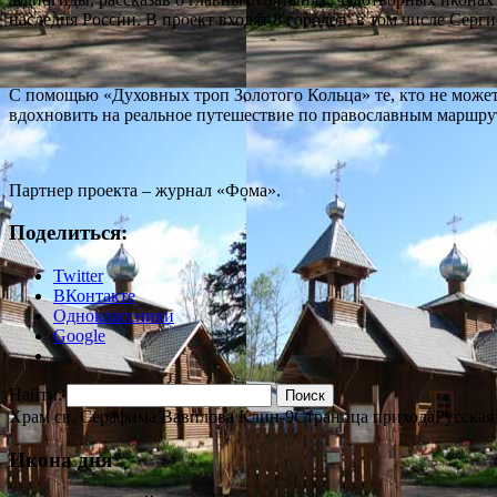
наследия России. В проект входят 8 городов, в том числе Серги
С помощью «Духовных троп Золотого Кольца» те, кто не может
вдохновить на реальное путешествие по православным маршру
Партнер проекта – журнал «Фома».
Поделиться:
Twitter
ВКонтакте
Одноклассники
Google
Найти:
Храм св. Серафима Вавилова Клин-9
Страница прихода
Русская
Икона дня