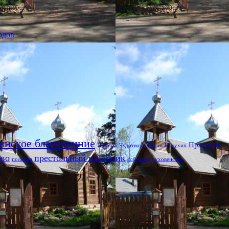
одов
инское благочинние
Праздник
Николай Чудотворц
Пасха
Полухин
тво
престольный праздник
полиция
собрание духовенства