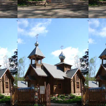
ть взрослую аудиторию социальной сети «Одноклассники» с дух
х и монастырских традициях, популяризовать православную куль