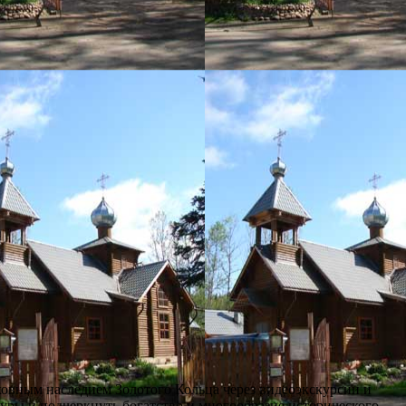
овным наследием Золотого Кольца через видеоэкскурсии и
туры и подчеркнуть богатство и многообразие исторического