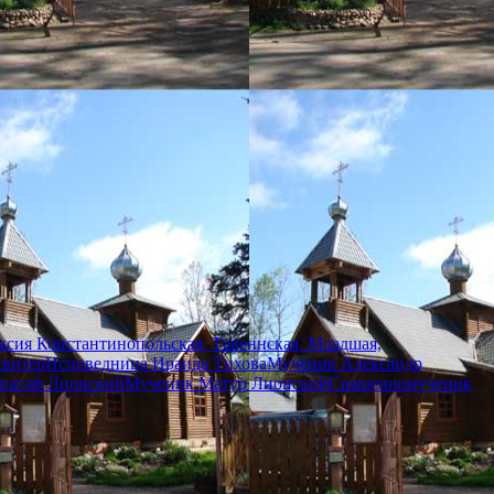
сия Константинопольская, Тавеннская, Младшая,
свитер
Исповедница Ираида Тихова
Мученик Александр
пагаф Лионский
Мученик Матур Лионский
Священномученик