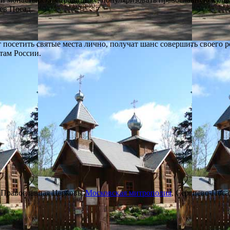
ев Посад.
 посетить святые места лично, получат шанс совершить своего 
там России.
 Православная Церковь,
Московская митрополия
, Сергиево-Поса