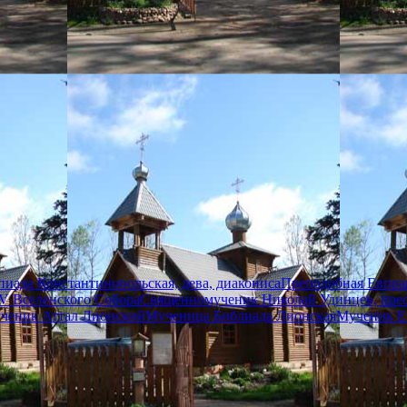
иада Константинопольская, дева, диакониса
Преподобная Евпрак
V Вселенского Собора
Священномученик Николай Удинцев, пре
ченик Аттал Лионский
Мученица Библиада Лионская
Мученик Е