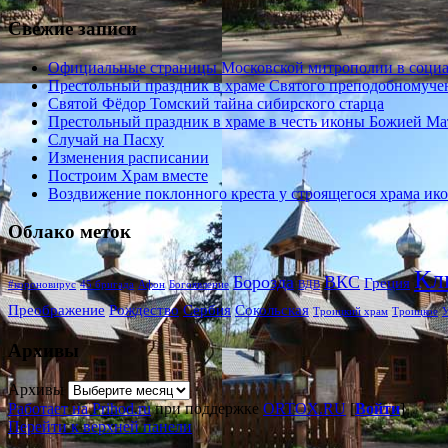
Свежие записи
Официальные страницы Московской митрополии в социал
Престольный праздник в храме Святого преподобномуче
Святой Фёдор Томский тайна сибирского старца
Престольный праздник в храме в честь иконы Божией Ма
Случай на Пасху
Изменения расписании
Построим Храм вместе
Воздвижение поклонного креста у строящегося храма и
Облако меток
Кл
Борозда
ВКС
Греция
#короновирус
45 бригада
Афон
Богоявление
ВДВ
Преображение
Рождество
Сербия
Сокольская
Троицкий храм
Троицкое
У
Архивы
Архивы
Работает на Prihod.ru
при поддержке
ORTOX.RU
[
Войти
]
Перейти к верхней панели