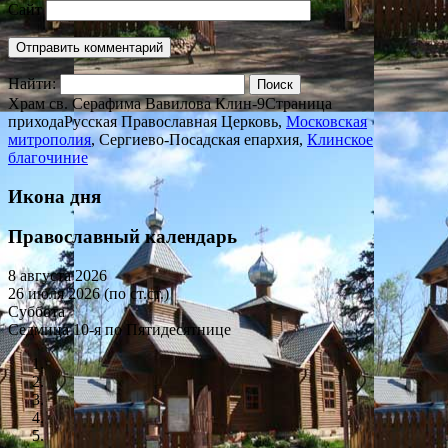
Сайт
Найти:
Храм св. Серафима Вавилова Клин-9
Страница
прихода
Русская Православная Церковь,
Московская
митрополия
, Сергиево-Посадская епархия,
Клинское
благочиние
Икона дня
Православный календарь
8 августа 2026
26 июля 2026 (по ст.ст.)
Суббота
Седмица 10-я по Пятидесятнице