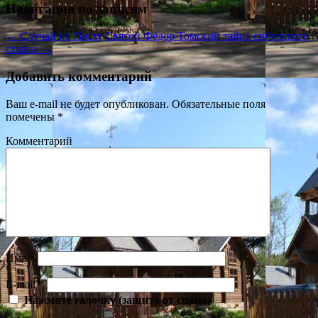
Навигация по записям
←
Случай на Пасху
Святой Фёдор Томский тайна сибирского
старца
→
Добавить комментарий
Ваш e-mail не будет опубликован.
Обязательные поля
помечены
*
Комментарий
Имя
*
E-mail
*
Нажмите галочку (защита от спама)