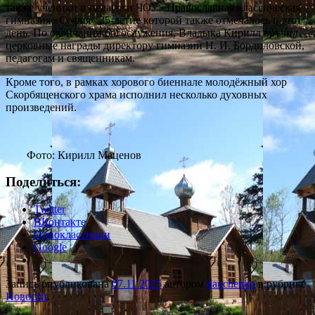
также ученики и педагоги ЧОУ «Православная классическая
гимназия «София» 25-летие которой также отмечалось в этот
день. По окончании богослужения, Владыка Кирилл вручил
церковные награды директору гимназии Н. И. Бордиловской,
педагогам и священникам.
Кроме того, в рамках хорового биеннале молодёжный хор
Скорбященского храма исполнил несколько духовных
произведений.
Фото: Кирилл Маценов
Поделиться:
Twitter
ВКонтакте
Одноклассники
Google
Запись опубликована
07.11.2025
автором
danchenko
в рубрике
Новости
.