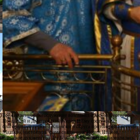
Торжественное богослужение возглавил епископ Сергиево-
Посадский и Дмитровский Кирилл. Ему сослужили
благочинный церквей Клинского округа протоиерей Евгений
Мальков, настоятель храма священник Иоанн Иванов,
клинское духовенство. На Божественной литургии молились