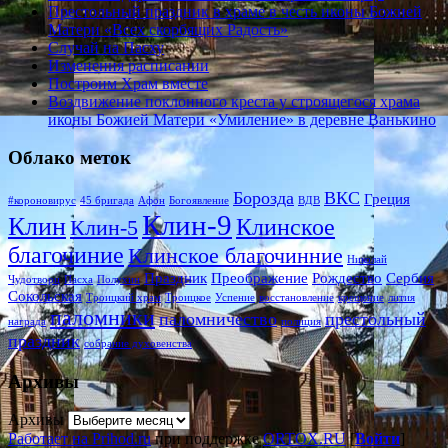
Престольный праздник в храме в честь иконы Божией
Матери «Всех скорбящих Радость»
Случай на Пасху
Изменения расписании
Построим Храм вместе
Воздвижение поклонного креста у строящегося храма
иконы Божией Матери «Умиление» в деревне Ванькино
Облако меток
Борозда
ВКС
Греция
#короновирус
45 бригада
Афон
Богоявление
ВДВ
Клин-9
Клин
Клинское
Клин-5
благочиние
Клинское благочинние
Николай
Праздник
Преображение
Рождество
Сербия
Чудотворц
Пасха
Полухин
Сокольская
Троицкий храм
Троицкое
Успение
восстановление
крещение
лития
паломники
паломничество
престольный
награда
полиция
праздник
собрание духовенства
Архивы
Архивы
Работает на Prihod.ru
при поддержке
ORTOX.RU
[
Войти
]