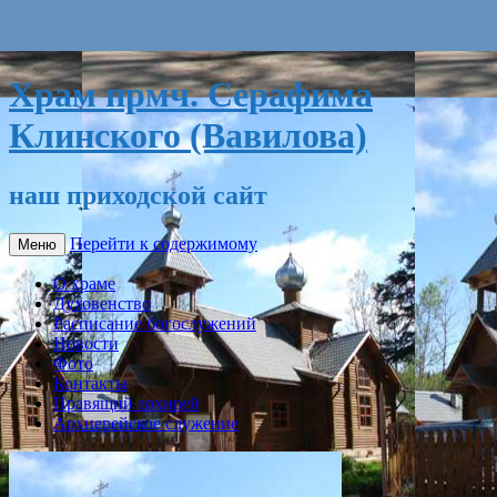
Храм прмч. Серафима
Клинского (Вавилова)
наш приходской сайт
Перейти к содержимому
Меню
О храме
Духовенство
Расписание богослужений
Новости
Фото
Контакты
Правящий архирей
Архиерейское служение