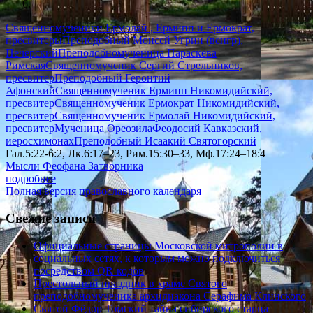
Священномученики Ермолай , Ермипп и Ермократ,
пресвитеры
Преподобный Моисей Угрин (венгр),
Печерский
Преподобномученица Параскева
Римская
Священномученик Сергий Стрельников,
пресвитер
Преподобный Геронтий
Афонский
Священномученик Ермипп Никомидийский,
пресвитер
Священномученик Ермократ Никомидийский,
пресвитер
Священномученик Ермолай Никомидийский,
пресвитер
Мученица Ореозила
Феодосий Кавказский,
иеросхимонах
Преподобный Исаакий Святогорский
Гал.5:22-6:2, Лк.6:17–23, Рим.15:30–33, Мф.17:24–18:4
Мысли Феофана Затворника
подробнее
Полная версия православного календаря
Свежие записи
Официальные страницы Московской митрополии в
социальных сетях, к которым можно подключиться
посредством QR-кодов
Престольный праздник в храме Святого
преподобномученика архидиакона Серафима Клинского
Святой Фёдор Томский тайна сибирского старца