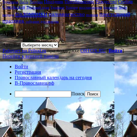
Праздник
Преображение
Рождество
Сербия
Чудотворц
Пасха
Полухин
Сокольская
Троицкий храм
Троицкое
Успение
восстановление
крещение
лития
паломники
паломничество
престольный
награда
полиция
праздник
собрание духовенства
Архивы
Архивы
Работает на Prihod.ru
при поддержке
ORTOX.RU
[
Войти
]
Перейти к верхней панели
Войти
Регистрация
Православный календарь на сегодня
В-Православии.рф
Поиск