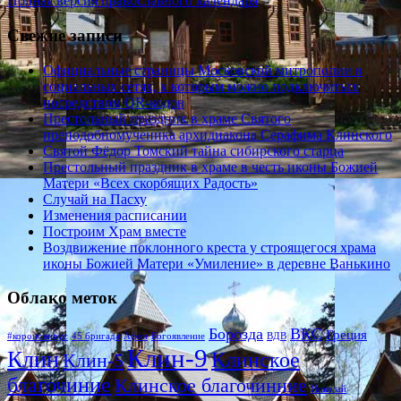
Полная версия православного календаря
Свежие записи
Официальные страницы Московской митрополии в
социальных сетях, к которым можно подключиться
посредством QR-кодов
Престольный праздник в храме Святого
преподобномученика архидиакона Серафима Клинского
Святой Фёдор Томский тайна сибирского старца
Престольный праздник в храме в честь иконы Божией
Матери «Всех скорбящих Радость»
Случай на Пасху
Изменения расписании
Построим Храм вместе
Воздвижение поклонного креста у строящегося храма
иконы Божией Матери «Умиление» в деревне Ванькино
Облако меток
Борозда
ВКС
Греция
#короновирус
45 бригада
Афон
Богоявление
ВДВ
Клин-9
Клин
Клинское
Клин-5
благочиние
Клинское благочинние
Николай