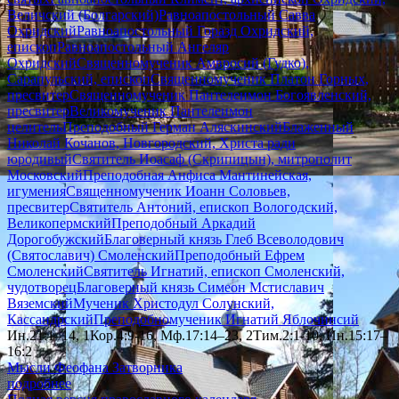
Величский (Болгарский)
Равноапостольный Савва
Охридский
Равноапостольный Горазд Охридский,
епископ
Равноапостольный Ангеляр
Охридский
Священномученик Амвросий (Гудко),
Сарапульский, епископ
Священномученик Платон Горных,
пресвитер
Священномученик Пантелеимон Богоявленский,
пресвитер
Великомученик Пантелеимон
целитель
Преподобный Герман Аляскинский
Блаженный
Николай Кочанов, Новгородский, Христа ради
юродивый
Святитель Иоасаф (Скрипицын), митрополит
Московский
Преподобная Анфиса Мантинейская,
игумения
Священномученик Иоанн Соловьев,
пресвитер
Святитель Антоний, епископ Вологодский,
Великопермский
Преподобный Аркадий
Дорогобужский
Благоверный князь Глеб Всеволодович
(Святославич) Смоленский
Преподобный Ефрем
Смоленский
Святитель Игнатий, епископ Смоленский,
чудотворец
Благоверный князь Симеон Мстиславич
Вяземский
Мученик Христодул Солунский,
Кассандрский
Преподобномученик Игнатий Яблочинсий
Ин.21:1–14, 1Кор.4:9-16, Мф.17:14–23, 2Тим.2:1-10, Ин.15:17–
16:2
Мысли Феофана Затворника
подробнее