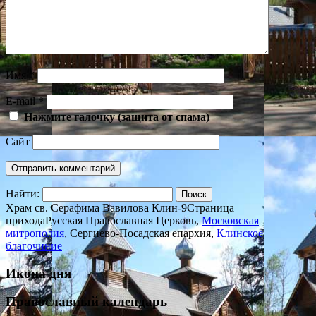
Имя
*
E-mail
*
Нажмите галочку (защита от спама)
Сайт
Найти:
Храм св. Серафима Вавилова Клин-9
Страница
прихода
Русская Православная Церковь,
Московская
митрополия
, Сергиево-Посадская епархия,
Клинское
благочиние
Икона дня
Православный календарь