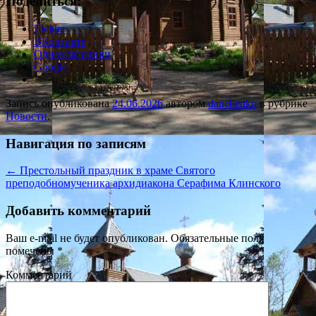
Поделиться:
Twitter
ВКонтакте
Одноклассники
Google
Запись опубликована
24.06.2026
автором
danchenko
в рубрике
Новости
.
Навигация по записям
←
Престольный праздник в храме Святого
преподобномученика архидиакона Серафима Клинского
Добавить комментарий
Ваш e-mail не будет опубликован.
Обязательные поля
помечены
*
Комментарий