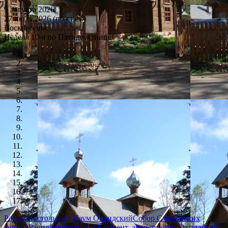
9 августа 2026
27 июля 2026 (по ст.ст.)
Воскресенье
Неделя 10-я по Пятидесятнице
Равноапостольный Наум Охридский
Собор Смоленских
святых
Равноапостольный Климент, архиепископ Охридский,