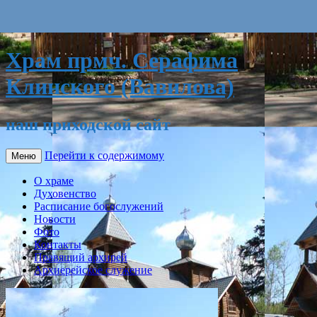
Храм прмч. Серафима
Клинского (Вавилова)
наш приходской сайт
Перейти к содержимому
Меню
О храме
Духовенство
Расписание богослужений
Новости
Фото
Контакты
Правящий архирей
Архиерейское служение