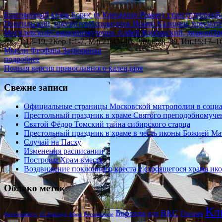
Благоверный князь Борис (в Крещении Роман), страстотерпец
Б
Понгильский, пресвитер
Исповедник Иоанн Калинин, пресвит
Могилевский
Священномученик Алфей Корбанский, диакон
Пр
Лк.21:12–19, 2Кор.1:1-7, Мф.21:43–46, Рим.8:28–39, Ин.15:17–16
Мысли Феофана Затворника
подробнее
Полная версия православного календаря
Свежие записи
Официальные страницы Московской митрополии в социал
Престольный праздник в храме Святого преподобномуче
Святой Фёдор Томский тайна сибирского старца
Престольный праздник в храме в честь иконы Божией Ма
Случай на Пасху
Изменения расписании
Построим Храм вместе
Воздвижение поклонного креста у строящегося храма и
Облако меток
Кл
Борозда
ВКС
Греция
#короновирус
45 бригада
Афон
Богоявление
ВДВ