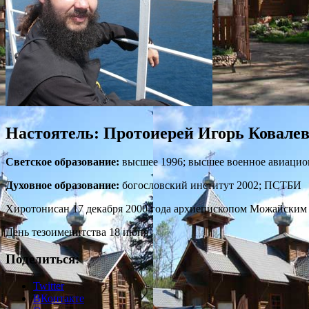
Настоятель: Протоиерей Игорь Ковалев
Светское образование:
высшее 1996; высшее военное авиацио
Духовное образование:
богословский институт 2002; ПСТБИ
Хиротонисан 17 декабря 2000 года архиепископом Можайским
День тезоименитства 18 июня
Поделиться:
Twitter
ВКонтакте