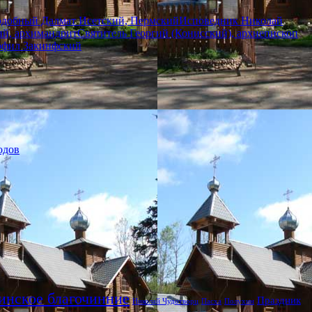
добный Далмат Исетский, Пермский
Исповедник Николай
й, архимандрит
Святитель Георгий (Конисский), архиепископ
фил Закинфский
одов
инское благочинние
Праздник
Николай Чудотворц
Пасха
Полухин