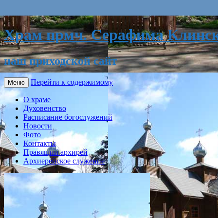
Храм прмч. Серафима Клинск
наш приходской сайт
Перейти к содержимому
Меню
О храме
Духовенство
Расписание богослужений
Новости
Фото
Контакты
Правящий архирей
Архиерейское служение