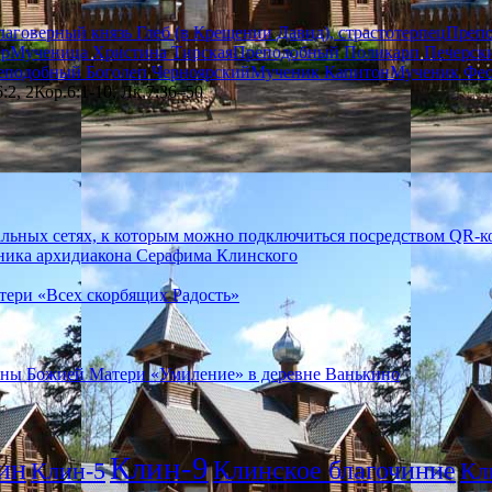
лаговерный князь Глеб (в Крещении Давид), страстотерпец
Препо
ер
Мученица Христина Тирская
Преподобный Поликарп Печерски
еподобный Боголеп Черноярский
Мученик Капитон
Мученик Фео
:2, 2Кор.6:1-10, Лк.7:36–50
ьных сетях, к которым можно подключиться посредством QR-к
ника архидиакона Серафима Клинского
тери «Всех скорбящих Радость»
коны Божией Матери «Умиление» в деревне Ванькино
Клин-9
ин
Клинское благочиние
Клин-5
Кл