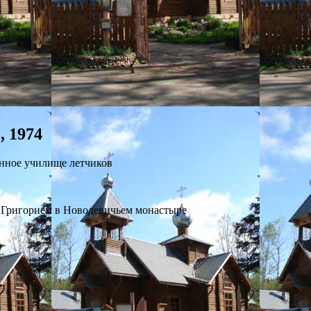
, 1974
нное училище летчиков
 Григорием в Новодевичьем монастыре