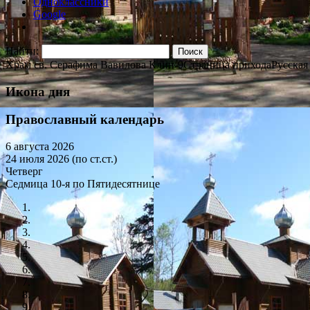
Одноклассники
Google
Найти:
Храм св. Серафима Вавилова Клин-9
Страница прихода
Русская
Икона дня
Православный календарь
6 августа 2026
24 июля 2026 (по ст.ст.)
Четверг
Седмица 10-я по Пятидесятнице